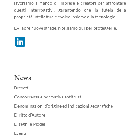
lavoriamo al fianco di imprese e creatori per affrontare
questi interrogativi, garantendo che la tutela della
proprietà intellettuale evolve insieme alla tecnologia.
L’AI apre nuove strade. Noi siamo qui per proteggerle.
Li
n
k
e
News
dI
Brevetti
n
Concorrenza e normativa antitrust
Denominazioni d'origine ed indicazioni geografiche
Diritto d'Autore
Disegni e Modelli
Eventi