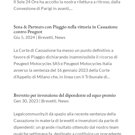
Il Sole 24 Ore ha accolto la nostra rilettura a ritroso, dalla
Convezione di Parigi in avanti,...
Sena & Partners con Piaggio nella vittoria in Cassazione
contro Peugeot
Giu 5, 2024
|
Brevetti
,
News
La Corte di Cassazione ha messo un punto definitivo a
favore di Piaggio dichiarando inammissibile il ricorso di
Peugeot Motocycles SAS e Peugeot Motocycles Italia
avverso la sentenza del 16 gennaio 2023 della Corte
d’Appello di Milano che, in linea con il Tribunale di...
Brevetto per invenzione del dipendente ed equo premio
Gen 30, 2023
|
Brevetti
,
News
Legalcommunity.it dà spazio alla recente sentenza della
Cassazione in materia di brevetti e invenzioni da parte di
dipendenti: un grande risultato ottenuto dal nostro team
qualche settimana fa, destinato a costituire un precedente