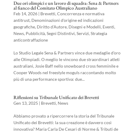
Due ori olimpici e un lavoro di squadra: Sena & Partners
al fianco del Comitato Olimpico Australiano
Feb 14, 2026
|
Brevetti
,
Concorrenza e normativa
antitrust
,
Denominazioni d'origine ed indicazioni
geografiche
,
Diritto d'Autore
,
Disegni e Modelli
,
Eventi
,
News
,
Pubblicità
,
Segni Distintivi
,
Servizi
,
Strategia
anticontraffazione
Lo Studio Legale Sena & Partners vince due medaglie d’oro
alle Olimpiadi. O meglio le vincono due straordinari atleti
australiani, Josie Baff nello snowboard cross femminile e
Cooper Woods nel freestyle moguls raccontando molto
più di una performance sportiva: due...
Riflessioni su Tribunale Unificato dei Brevetti
Gen 13, 2025
|
Brevetti
,
News
Abbiamo provato a ripercorrere la storia del Tribunale
Unificato dei Brevetti: la sua creazione è davvero così
innovativa? Maria Carla De Cesari di Norme & Tributi de